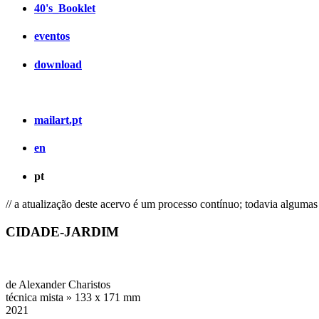
40's_Booklet
eventos
download
mailart.pt
en
pt
// a atualização deste acervo é um processo contínuo; todavia algum
CIDADE-JARDIM
de Alexander Charistos
técnica mista » 133 x 171 mm
2021